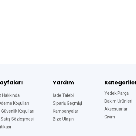
Sayfaları
Yardım
Kategorile
Yedek Parça
z Hakkında
İade Talebi
Bakım Ürünleri
Ödeme Koşulları
Sipariş Geçmişi
Aksesuarlar
ve Güvenlik Koşulları
Kampanyalar
Giyim
 Satış Sözleşmesi
Bize Ulaşın
tikası