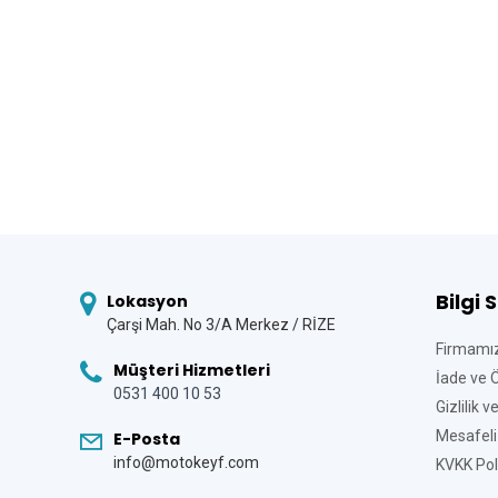
Bilgi 
Lokasyon
Çarşi Mah. No 3/A Merkez / RİZE
Firmamı
Müşteri Hizmetleri
İade ve 
0531 400 10 53
Gizlilik 
Mesafeli
E-Posta
info@motokeyf.com
KVKK Poli