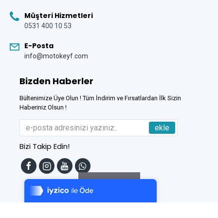
Müşteri Hizmetleri
0531 400 10 53
E-Posta
info@motokeyf.com
Bizden Haberler
Bültenimize Üye Olun ! Tüm İndirim ve Fırsatlardan İlk Sizin
Haberiniz Olsun !
ekle
Bizi Takip Edin!
Tek Tıkla Ödeme Kolaylığı
7/24 Canlı Destek
Filtreleme
%100 Sorunsuz Alışveriş
Daha Fazla Bilgi
Bu Site
DumanSoft
Gelişmiş E-Ticaret sistemleri ile hazırlanmıştır.