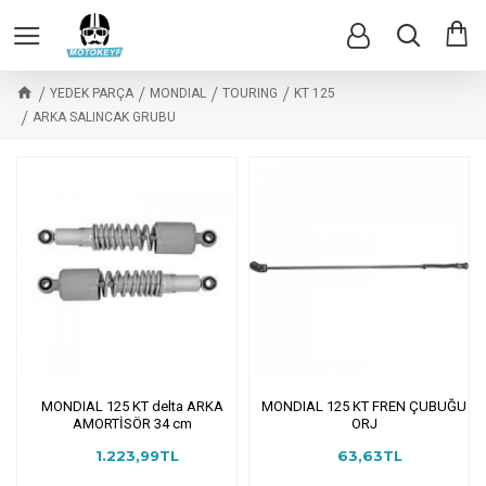
YEDEK PARÇA
MONDIAL
TOURING
KT 125
ARKA SALINCAK GRUBU
MONDIAL 125 KT delta ARKA
MONDIAL 125 KT FREN ÇUBUĞU
AMORTİSÖR 34 cm
ORJ
1.223,99TL
63,63TL