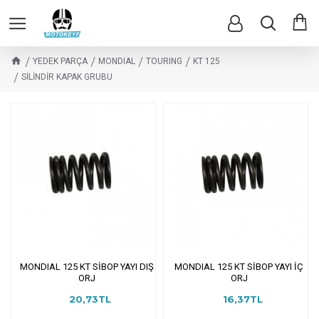
YEDEK PARÇA
MONDIAL
TOURING
KT 125
SİLİNDİR KAPAK GRUBU
MONDIAL 125 KT SİBOP YAYI DIŞ
MONDIAL 125 KT SİBOP YAYI İÇ
ORJ
ORJ
20,73TL
16,37TL