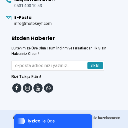
0531 400 10 53
E-Posta
info@motokeyf.com
Bizden Haberler
Bültenimize Üye Olun ! Tüm İndirim ve Fırsatlardan İlk Sizin
Haberiniz Olsun !
ekle
Bizi Takip Edin!
Tek Tıkla Ödeme Kolaylığı
7/24 Canlı Destek
Bu Site
DumanSoft
Gelişmiş E-Ticaret sistemleri ile hazırlanmıştır.
%100 Sorunsuz Alışveriş