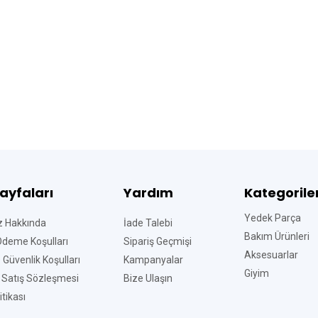
Sayfaları
Yardım
Kategorile
Yedek Parça
z Hakkında
İade Talebi
Bakım Ürünleri
Ödeme Koşulları
Sipariş Geçmişi
Aksesuarlar
ve Güvenlik Koşulları
Kampanyalar
Giyim
 Satış Sözleşmesi
Bize Ulaşın
tikası