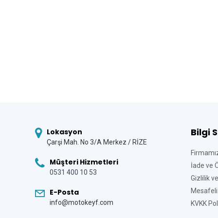
Bilgi 
Lokasyon
Çarşi Mah. No 3/A Merkez / RİZE
Firmamı
Müşteri Hizmetleri
İade ve 
0531 400 10 53
Gizlilik 
Mesafeli
E-Posta
info@motokeyf.com
KVKK Poli