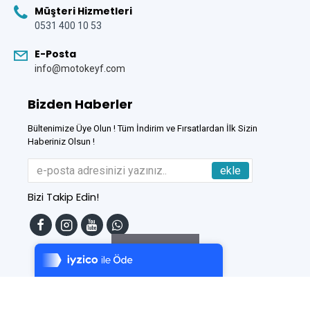
Müşteri Hizmetleri
0531 400 10 53
E-Posta
info@motokeyf.com
Bizden Haberler
Bültenimize Üye Olun ! Tüm İndirim ve Fırsatlardan İlk Sizin
Haberiniz Olsun !
ekle
Bizi Takip Edin!
Tek Tıkla Ödeme Kolaylığı
7/24 Canlı Destek
Filtreleme
%100 Sorunsuz Alışveriş
Daha Fazla Bilgi
Bu Site
DumanSoft
Gelişmiş E-Ticaret sistemleri ile hazırlanmıştır.