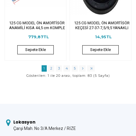
125 CG MODEL ÖN AMORTİSÖR
125 CG MODEL ÖN AMORTİSÖR
ANAMİLİ KISA 44,5 cm KOMPLE
KEÇESİ 27-37-7,5/9,5 YANAKLI
779,87TL
14,95TL
Sepete Ekle
Sepete Ekle
1
2
3
4
5
Gösterilen: 1 ile 20 arası, toplam: 83 (5 Sayfa)
Lokasyon
Çarşi Mah. No 3/A Merkez / RİZE