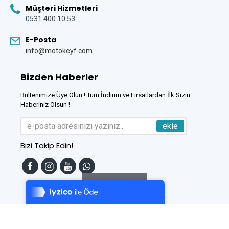
Müşteri Hizmetleri
0531 400 10 53
E-Posta
info@motokeyf.com
Bizden Haberler
Bültenimize Üye Olun ! Tüm İndirim ve Fırsatlardan İlk Sizin
Haberiniz Olsun !
ekle
Bizi Takip Edin!
Tek Tıkla Ödeme Kolaylığı
7/24 Canlı Destek
Filtreleme
%100 Sorunsuz Alışveriş
Daha Fazla Bilgi
Bu Site
DumanSoft
Gelişmiş E-Ticaret sistemleri ile hazırlanmıştır.