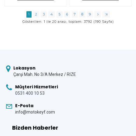
1
2
3
4
5
6
7
8
9
Gösterilen: 1 ile 20 arası, toplam: 3792 (190 Sayfa)
Lokasyon
Çarşi Mah. No 3/A Merkez / RİZE
Müşteri Hizmetleri
0531 400 10 53
E-Posta
info@motokeyf.com
Bizden Haberler