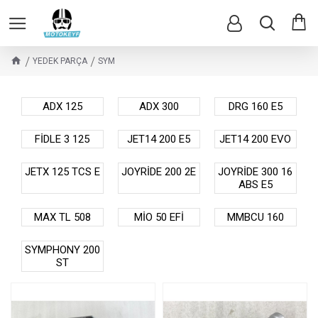
YEDEK PARÇA
SYM
ADX 125
ADX 300
DRG 160 E5
FİDLE 3 125
JET14 200 E5
JET14 200 EVO
JETX 125 TCS E
JOYRİDE 200 2E
JOYRİDE 300 16
ABS E5
MAX TL 508
MİO 50 EFİ
MMBCU 160
SYMPHONY 200
ST