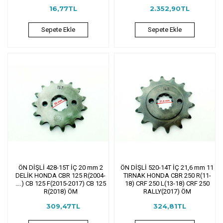
16,77TL
2.352,90TL
Sepete Ekle
Sepete Ekle
ÖN DİŞLİ 428-15T İÇ 20 mm 2
ÖN DİŞLİ 520-14T İÇ 21,6 mm 11
DELİK HONDA CBR 125 R(2004-
TIRNAK HONDA CBR 250 R(11-
….) CB 125 F(2015-2017) CB 125
18) CRF 250 L(13-18) CRF 250
R(2018) ÖM
RALLY(2017) ÖM
309,47TL
324,81TL