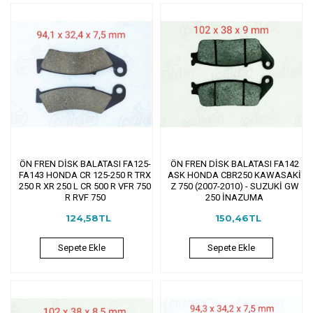
ÖN FREN DİSK BALATASI FA125-
ÖN FREN DİSK BALATASI FA142
FA143 HONDA CR 125-250 R TRX
ASK HONDA CBR250 KAWASAKİ
250 R XR 250 L CR 500 R VFR 750
Z 750 (2007-2010) - SUZUKİ GW
R RVF 750
250 İNAZUMA
124,58TL
150,46TL
Sepete Ekle
Sepete Ekle