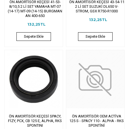
ÖN AMORTİSÖR KEÇESİ 41-53-
ÖN AMORTİSÖR KEÇESİ 43-54-11
8/10,5 2 Lİ SET YAMAHA MT-07
2 Lİ SET SUZUKİ DL650 V-
(14-17) MT-09 (14-15) BURGMAN
STROM, GSX R750-R1000
AN 400-650
132,25TL
132,25TL
Sepete Ekle
Sepete Ekle
ÖN AMORTİSÖR KEÇESİ SPACY,
ÖN AMORTİSÖR OEM ACTİVA
FİZY, PCX, CB 125 E, ALPHA, RKS
125 S - SPACY 110 - ALPHA - RKS
SPONTINI
SPONTİNİ