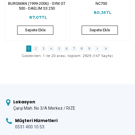
BURGMAN (1999-2006) - SYM GT
NC700
500 - DAELİM S3 250
80,35TL
87,07TL
Sepete Ekle
Sepete Ekle
1
2
3
4
5
6
7
8
9
Gösterilen: 1 ile 20 arası, toplam: 2929 (147 Sayfa)
Lokasyon
Çarşi Mah. No 3/A Merkez / RİZE
Müşteri Hizmetleri
0531 400 10 53