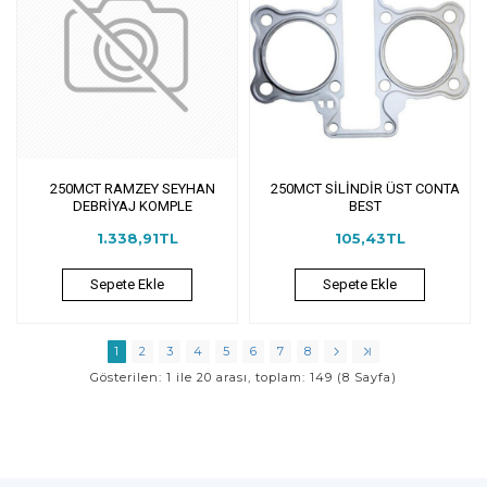
250MCT RAMZEY SEYHAN
250MCT SİLİNDİR ÜST CONTA
DEBRİYAJ KOMPLE
BEST
1.338,91TL
105,43TL
Sepete Ekle
Sepete Ekle
1
2
3
4
5
6
7
8
Gösterilen: 1 ile 20 arası, toplam: 149 (8 Sayfa)