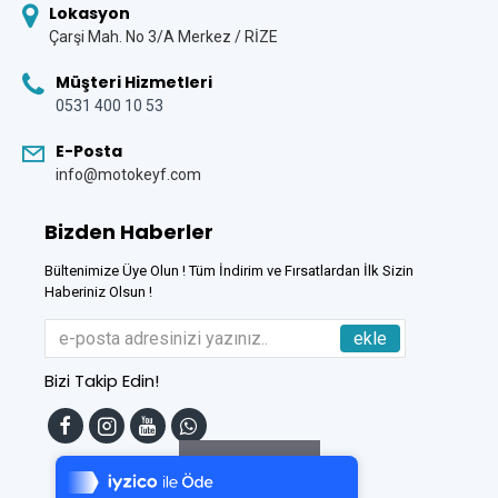
Lokasyon
Çarşi Mah. No 3/A Merkez / RİZE
Müşteri Hizmetleri
0531 400 10 53
E-Posta
info@motokeyf.com
Bizden Haberler
Bültenimize Üye Olun ! Tüm İndirim ve Fırsatlardan İlk Sizin
Haberiniz Olsun !
ekle
Bizi Takip Edin!
Tek Tıkla Ödeme Kolaylığı
7/24 Canlı Destek
Filtreleme
%100 Sorunsuz Alışveriş