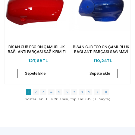
BİSAN CUB ECO ÖN ÇAMURLUK
BİSAN CUB ECO ÖN ÇAMURLUK
BAĞLANTI PARÇASI SAĞ KIRMIZI
BAĞLANTI PARÇASI SAĞ MAVİ
127,68TL
110,24TL
Sepete Ekle
Sepete Ekle
1
2
3
4
5
6
7
8
9
Gösterilen: 1 ile 20 arası, toplam: 615 (31 Sayfa)