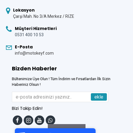
Lokasyon
Çarşi Mah. No 3/A Merkez / RİZE
Müşteri Hizmetleri
0531 400 10 53
E-Posta
info@motokeyf.com
Bizden Haberler
Bültenimize Üye Olun ! Tüm İndirim ve Fırsatlardan İlk Sizin
Haberiniz Olsun !
ekle
Bizi Takip Edin!
Tek Tıkla Ödeme Kolaylığı
7/24 Canlı Destek
Filtreleme