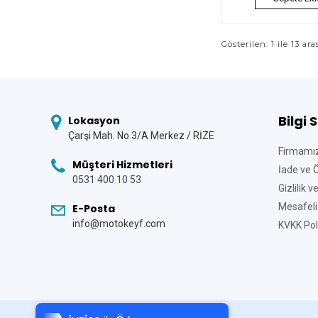
Gösterilen: 1 ile 13 ara
Bilgi 
Lokasyon
Çarşi Mah. No 3/A Merkez / RİZE
Firmamı
Müşteri Hizmetleri
İade ve 
0531 400 10 53
Gizlilik 
Mesafeli
E-Posta
info@motokeyf.com
KVKK Poli
Tek Tıkla Ödeme Kolaylığı
7/24 Canlı Destek