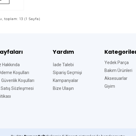
sı, toplam: 13 (1 Sayfa)
Sayfaları
Yardım
Kategorile
Yedek Parça
z Hakkında
İade Talebi
Bakım Ürünleri
Ödeme Koşulları
Sipariş Geçmişi
Aksesuarlar
ve Güvenlik Koşulları
Kampanyalar
Giyim
 Satış Sözleşmesi
Bize Ulaşın
tikası