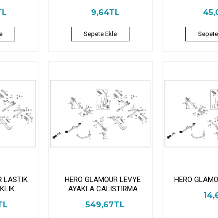
TL
9,64TL
45,
e
Sepete Ekle
Sepete
 LASTIK
HERO GLAMOUR LEVYE
HERO GLAMO
KLIK
AYAKLA CALISTIRMA
14,
TL
549,67TL