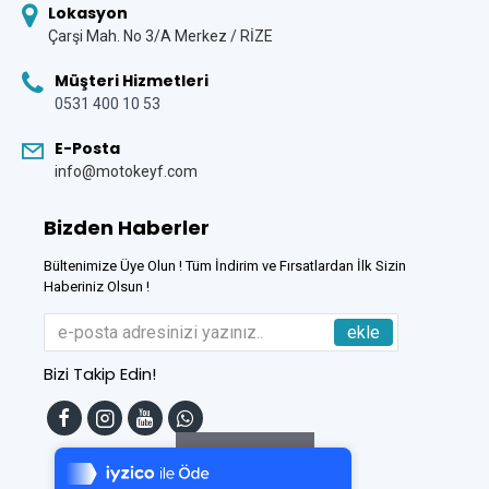
Lokasyon
Çarşi Mah. No 3/A Merkez / RİZE
Müşteri Hizmetleri
0531 400 10 53
E-Posta
info@motokeyf.com
Bizden Haberler
Bültenimize Üye Olun ! Tüm İndirim ve Fırsatlardan İlk Sizin
Haberiniz Olsun !
ekle
Bizi Takip Edin!
Tek Tıkla Ödeme Kolaylığı
7/24 Canlı Destek
Filtreleme
%100 Sorunsuz Alışveriş