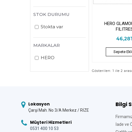
STOK DURUMU
HERO GLAMO
Stokta var
FILITRE
46,28
MARKALAR
Sepete Ekl
HERO
Gösterilen: 1 ile 2 aras
Bilgi 
Lokasyon
Çarşi Mah. No 3/A Merkez / RİZE
Firmamı
Müşteri Hizmetleri
İade ve 
0531 400 10 53