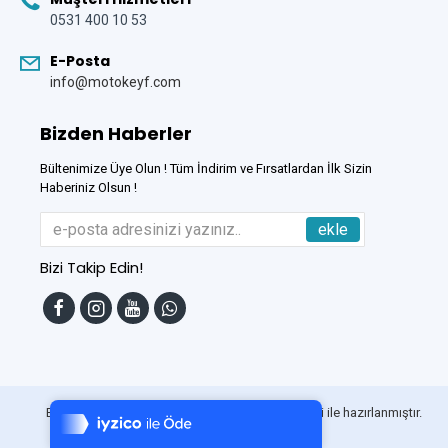
0531 400 10 53
E-Posta
info@motokeyf.com
Bizden Haberler
Bültenimize Üye Olun ! Tüm İndirim ve Fırsatlardan İlk Sizin
Haberiniz Olsun !
ekle
Bizi Takip Edin!
Tek Tıkla Ödeme Kolaylığı
7/24 Canlı Destek
Bu Site
DumanSoft
Gelişmiş E-Ticaret sistemleri ile hazırlanmıştır.
%100 Sorunsuz Alışveriş