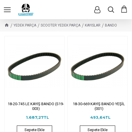
YEDEK PARÇA
SCOOTER YEDEK PARÇA
KAYISLAR
BANDO
18-20-745 LE KAYIŞ BANDO (S19-
18-30-669 KAYIŞ BANDO YEŞİL
003)
(001)
1.687,27TL
493,64TL
Sepete Ekle
Sepete Ekle