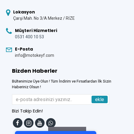
Lokasyon
Çarşi Mah. No 3/A Merkez / RİZE
Müşteri Hizmetleri
0531 400 10 53
E-Posta
info@motokeyf.com
Bizden Haberler
Bültenimize Üye Olun ! Tüm İndirim ve Fırsatlardan İlk Sizin
Haberiniz Olsun !
ekle
Bizi Takip Edin!
Tek Tıkla Ödeme Kolaylığı
7/24 Canlı Destek
Filtreleme