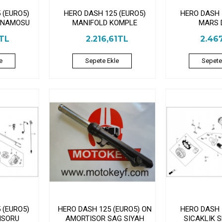
 (EURO5)
HERO DASH 125 (EURO5)
HERO DASH 
INAMOSU
MANIFOLD KOMPLE
MARS D
9TL
2.216,61TL
2.46
e
Sepete Ekle
Sepete
 (EURO5)
HERO DASH 125 (EURO5) ON
HERO DASH 
NSORU
AMORTISOR SAG SIYAH
SICAKLIK 