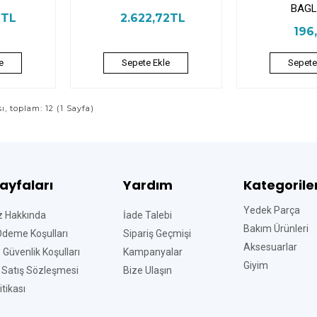
BAGL
6TL
2.622,72TL
196
e
Sepete Ekle
Sepete
sı, toplam: 12 (1 Sayfa)
Sayfaları
Yardım
Kategorile
Yedek Parça
z Hakkında
İade Talebi
Bakım Ürünleri
Ödeme Koşulları
Sipariş Geçmişi
Aksesuarlar
ve Güvenlik Koşulları
Kampanyalar
Giyim
 Satış Sözleşmesi
Bize Ulaşın
tikası