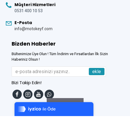
Müşteri Hizmetleri
0531 400 10 53
E-Posta
info@motokeyf.com
Bizden Haberler
Bültenimize Üye Olun ! Tüm İndirim ve Fırsatlardan İlk Sizin
Haberiniz Olsun !
ekle
Bizi Takip Edin!
Tek Tıkla Ödeme Kolaylığı
7/24 Canlı Destek
Filtreleme
%100 Sorunsuz Alışveriş
Daha Fazla Bilgi
Bu Site
DumanSoft
Gelişmiş E-Ticaret sistemleri ile hazırlanmıştır.