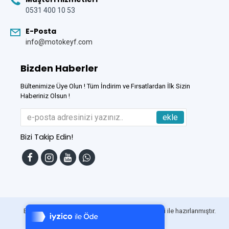
0531 400 10 53
E-Posta
info@motokeyf.com
Bizden Haberler
Bültenimize Üye Olun ! Tüm İndirim ve Fırsatlardan İlk Sizin
Haberiniz Olsun !
ekle
Bizi Takip Edin!
Tek Tıkla Ödeme Kolaylığı
7/24 Canlı Destek
Bu Site
DumanSoft
Gelişmiş E-Ticaret sistemleri ile hazırlanmıştır.
%100 Sorunsuz Alışveriş