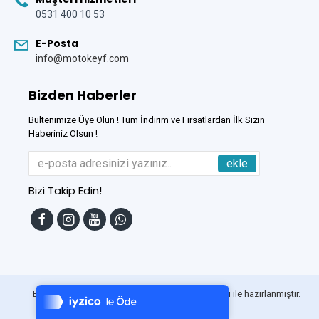
0531 400 10 53
E-Posta
info@motokeyf.com
Bizden Haberler
Bültenimize Üye Olun ! Tüm İndirim ve Fırsatlardan İlk Sizin
Haberiniz Olsun !
ekle
Bizi Takip Edin!
Tek Tıkla Ödeme Kolaylığı
7/24 Canlı Destek
Bu Site
DumanSoft
Gelişmiş E-Ticaret sistemleri ile hazırlanmıştır.
%100 Sorunsuz Alışveriş