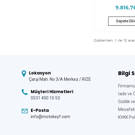
9.816,7
Sepete Ekl
Gösterilen: 1 ile 12 ara
Bilgi 
Lokasyon
Çarşi Mah. No 3/A Merkez / RİZE
Firmamı
Müşteri Hizmetleri
İade ve 
0531 400 10 53
Gizlilik 
Mesafeli
E-Posta
info@motokeyf.com
KVKK Poli