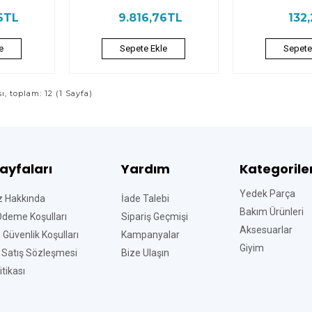
6TL
9.816,76TL
132
e
Sepete Ekle
Sepete
sı, toplam: 12 (1 Sayfa)
Sayfaları
Yardım
Kategorile
Yedek Parça
z Hakkında
İade Talebi
Bakım Ürünleri
Ödeme Koşulları
Sipariş Geçmişi
Aksesuarlar
ve Güvenlik Koşulları
Kampanyalar
Giyim
 Satış Sözleşmesi
Bize Ulaşın
tikası