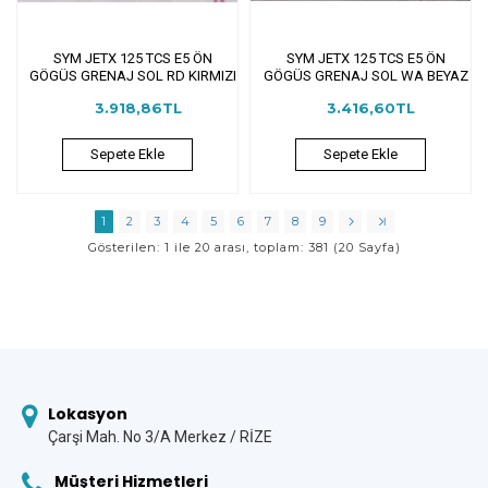
SYM JETX 125 TCS E5 ÖN
SYM JETX 125 TCS E5 ÖN
GÖGÜS GRENAJ SOL RD KIRMIZI
GÖGÜS GRENAJ SOL WA BEYAZ
3.918,86TL
3.416,60TL
Sepete Ekle
Sepete Ekle
1
2
3
4
5
6
7
8
9
Gösterilen: 1 ile 20 arası, toplam: 381 (20 Sayfa)
Lokasyon
Çarşi Mah. No 3/A Merkez / RİZE
Müşteri Hizmetleri