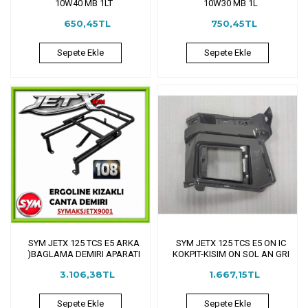
10W40 MB 1LT
10W30 MB 1L
650,45TL
750,45TL
Sepete Ekle
Sepete Ekle
SYM JETX 125 TCS E5 ARKA
SYM JETX 125 TCS E5 ON IC
)BAGLAMA DEMIRI APARATI
KOKPIT-KISIM ON SOL AN GRI
3.106,38TL
1.667,15TL
Sepete Ekle
Sepete Ekle