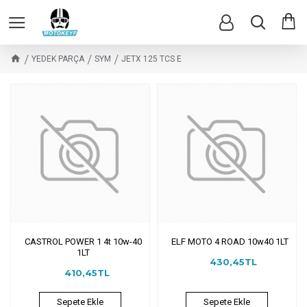
YEDEK PARÇA
SYM
JETX 125 TCS E
CASTROL POWER 1 4t 10w-40
ELF MOTO 4 ROAD 10w40 1LT
1LT
430,45TL
410,45TL
Sepete Ekle
Sepete Ekle