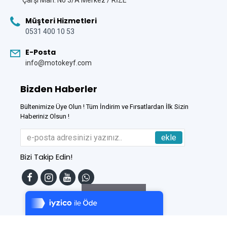
Çarşi Mah. No 3/A Merkez / RİZE
Müşteri Hizmetleri
0531 400 10 53
E-Posta
info@motokeyf.com
Bizden Haberler
Bültenimize Üye Olun ! Tüm İndirim ve Fırsatlardan İlk Sizin
Haberiniz Olsun !
ekle
Bizi Takip Edin!
Tek Tıkla Ödeme Kolaylığı
7/24 Canlı Destek
Filtreleme
%100 Sorunsuz Alışveriş
Daha Fazla Bilgi