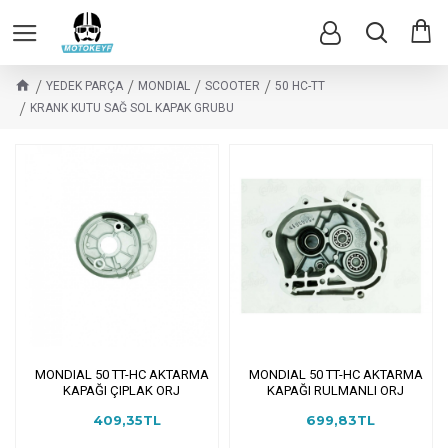
YEDEK PARÇA
MONDIAL
SCOOTER
50 HC-TT
KRANK KUTU SAĞ SOL KAPAK GRUBU
MONDIAL 50 TT-HC AKTARMA
MONDIAL 50 TT-HC AKTARMA
KAPAĞI ÇIPLAK ORJ
KAPAĞI RULMANLI ORJ
409,35TL
699,83TL