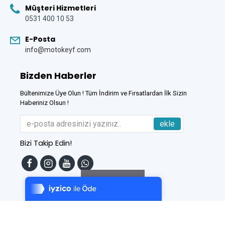
Müşteri Hizmetleri
0531 400 10 53
E-Posta
info@motokeyf.com
Bizden Haberler
Bültenimize Üye Olun ! Tüm İndirim ve Fırsatlardan İlk Sizin
Haberiniz Olsun !
ekle
Bizi Takip Edin!
Tek Tıkla Ödeme Kolaylığı
7/24 Canlı Destek
Filtreleme
%100 Sorunsuz Alışveriş
Daha Fazla Bilgi
Bu Site
DumanSoft
Gelişmiş E-Ticaret sistemleri ile hazırlanmıştır.