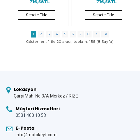
716,58TL
716,58TL
Sepete Ekle
Sepete Ekle
1
2
3
4
5
6
7
8
Gösterilen: 1 ile 20 arası, toplam: 156 (8 Sayfa)
Lokasyon
Çarşi Mah. No 3/A Merkez / RİZE
Müşteri Hizmetleri
0531 400 10 53
E-Posta
info@motokeyf.com