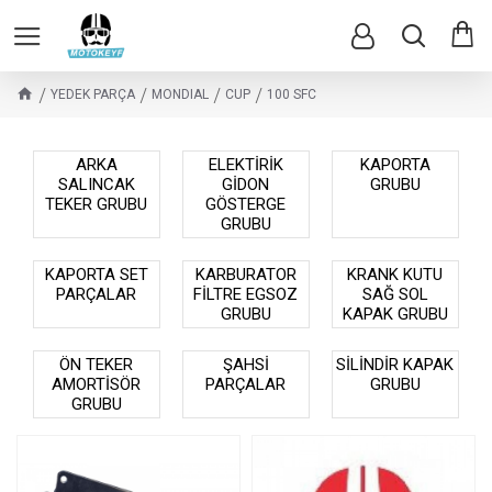
YEDEK PARÇA
MONDIAL
CUP
100 SFC
ARKA
ELEKTİRİK
KAPORTA
SALINCAK
GİDON
GRUBU
TEKER GRUBU
GÖSTERGE
GRUBU
KAPORTA SET
KARBURATOR
KRANK KUTU
PARÇALAR
FİLTRE EGSOZ
SAĞ SOL
GRUBU
KAPAK GRUBU
ÖN TEKER
ŞAHSİ
SİLİNDİR KAPAK
AMORTİSÖR
PARÇALAR
GRUBU
GRUBU