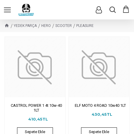
YEDEK PARÇA
HERO
SCOOTER
PLEASURE
CASTROL POWER 1 4t 10w-40
ELF MOTO 4 ROAD 10w40 1LT
1LT
430,45TL
410,45TL
Sepete Ekle
Sepete Ekle