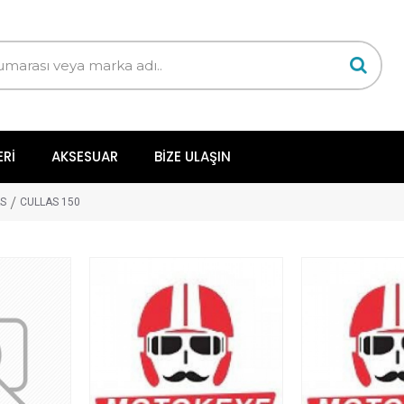
ERI
AKSESUAR
BIZE ULAŞIN
S
CULLAS 150