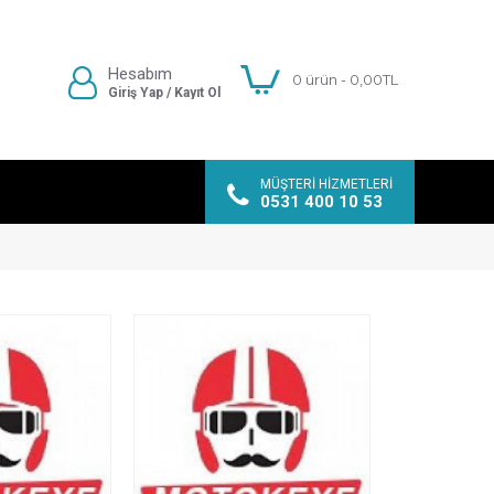
Hesabım
0 ürün - 0,00TL
Giriş Yap / Kayıt Ol
MÜŞTERI HIZMETLERI
0531 400 10 53