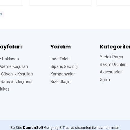
Sayfaları
Yardım
Kategorile
Yedek Parça
z Hakkında
İade Talebi
Bakım Ürünleri
Ödeme Koşulları
Sipariş Geçmişi
Aksesuarlar
ve Güvenlik Koşulları
Kampanyalar
Giyim
 Satış Sözleşmesi
Bize Ulaşın
tikası
Bu Site
DumanSoft
Gelişmiş E-Ticaret sistemleri ile hazırlanmıştır.