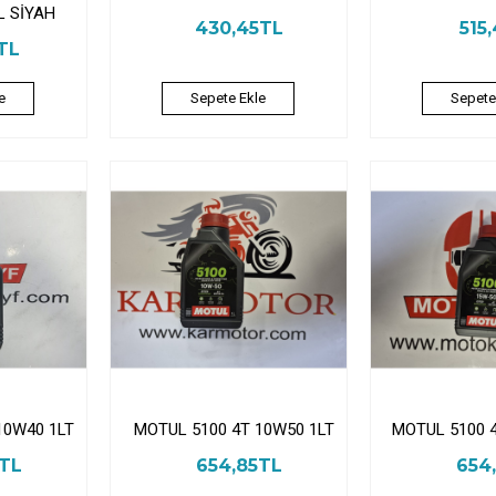
L SİYAH
430,45TL
515
TL
e
Sepete Ekle
Sepete
10W40 1LT
MOTUL 5100 4T 10W50 1LT
MOTUL 5100 
5TL
654,85TL
654