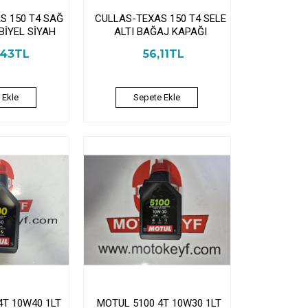
S 150 T4 SAĞ
CULLAS-TEXAS 150 T4 SELE
İYEL SİYAH
ALTI BAĞAJ KAPAĞI
,43TL
56,11TL
 Ekle
Sepete Ekle
4T 10W40 1LT
MOTUL 5100 4T 10W30 1LT