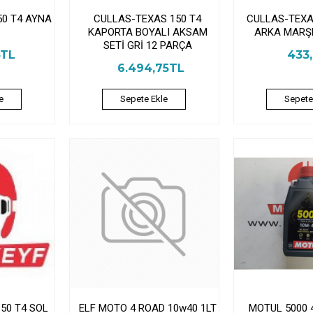
50 T4 AYNA
CULLAS-TEXAS 150 T4
CULLAS-TEXA
KAPORTA BOYALI AKSAM
ARKA MARŞB
SETİ GRİ 12 PARÇA
4TL
433
6.494,75TL
e
Sepete Ekle
Sepete
50 T4 SOL
ELF MOTO 4 ROAD 10w40 1LT
MOTUL 5000 