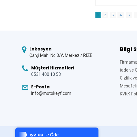
1
2
3
4
Bilgi 
Lokasyon
Çarşi Mah. No 3/A Merkez / RİZE
Firmamı
Müşteri Hizmetleri
İade ve 
0531 400 10 53
Gizlilik 
Mesafeli
E-Posta
info@motokeyf.com
KVKK Poli
Tek Tıkla Ödeme Kolaylığı
7/24 Canlı Destek