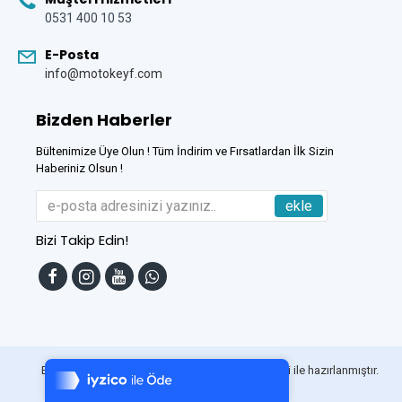
0531 400 10 53
E-Posta
info@motokeyf.com
Bizden Haberler
Bültenimize Üye Olun ! Tüm İndirim ve Fırsatlardan İlk Sizin
Haberiniz Olsun !
ekle
Bizi Takip Edin!
Tek Tıkla Ödeme Kolaylığı
7/24 Canlı Destek
Bu Site
DumanSoft
Gelişmiş E-Ticaret sistemleri ile hazırlanmıştır.
%100 Sorunsuz Alışveriş