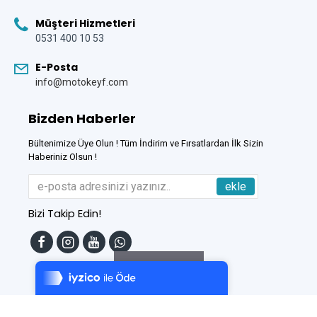
Müşteri Hizmetleri
0531 400 10 53
E-Posta
info@motokeyf.com
Bizden Haberler
Bültenimize Üye Olun ! Tüm İndirim ve Fırsatlardan İlk Sizin
Haberiniz Olsun !
ekle
Bizi Takip Edin!
Tek Tıkla Ödeme Kolaylığı
7/24 Canlı Destek
Filtreleme
%100 Sorunsuz Alışveriş
Daha Fazla Bilgi
Bu Site
DumanSoft
Gelişmiş E-Ticaret sistemleri ile hazırlanmıştır.