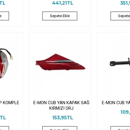
9TL
441,21TL
351
e
Sepete Ekle
Sepete
P KOMPLE
E-MON CUB YAN KAPAK SAĞ
E-MON CUB Y
KIRMIZI ORJ
109
8TL
153,95TL