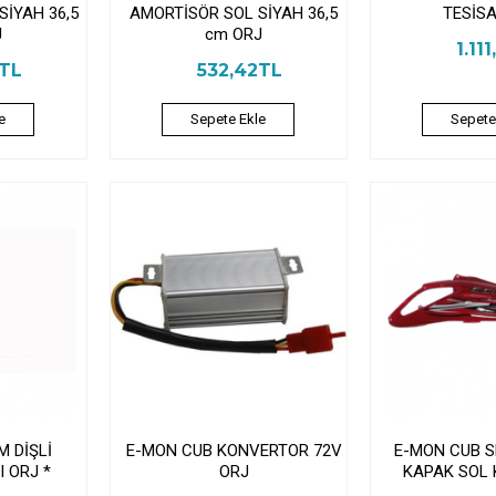
SİYAH 36,5
AMORTİSÖR SOL SİYAH 36,5
TESİSA
J
cm ORJ
1.11
2TL
532,42TL
e
Sepete Ekle
Sepete
 DİŞLİ
E-MON CUB KONVERTOR 72V
E-MON CUB S
 ORJ *
ORJ
KAPAK SOL 