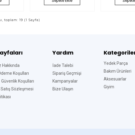
e
Sepete Ekle
Sepete
sı, toplam: 19 (1 Sayfa)
Sayfaları
Yardım
Kategorile
Yedek Parça
z Hakkında
İade Talebi
Bakım Ürünleri
Ödeme Koşulları
Sipariş Geçmişi
Aksesuarlar
ve Güvenlik Koşulları
Kampanyalar
Giyim
 Satış Sözleşmesi
Bize Ulaşın
tikası