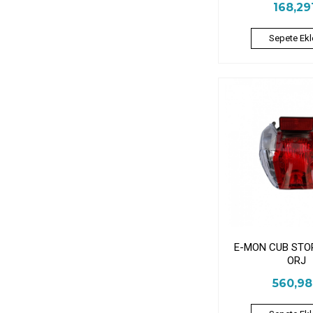
168,2
Sepete Ekl
E-MON CUB STO
ORJ
560,9