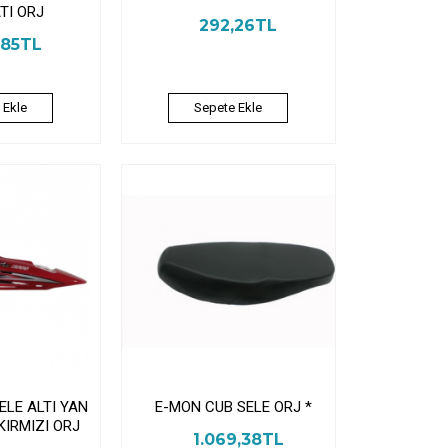
TI ORJ
292,26TL
1,85TL
 Ekle
Sepete Ekle
ELE ALTI YAN
E-MON CUB SELE ORJ *
KIRMIZI ORJ
1.069,38TL