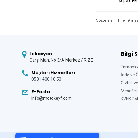
Sepete Ekl
Gösterilen: 1 ile 19 ara
Bilgi 
Lokasyon
Çarşi Mah. No 3/A Merkez / RİZE
Firmamı
Müşteri Hizmetleri
İade ve 
0531 400 10 53
Gizlilik 
Mesafeli
E-Posta
info@motokeyf.com
KVKK Poli
Tek Tıkla Ödeme Kolaylığı
7/24 Canlı Destek