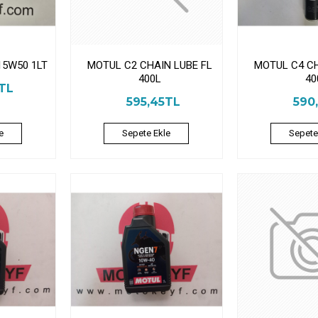
15W50 1LT
MOTUL C2 CHAIN LUBE FL
MOTUL C4 CH
400L
40
5TL
595,45TL
590
e
Sepete Ekle
Sepete