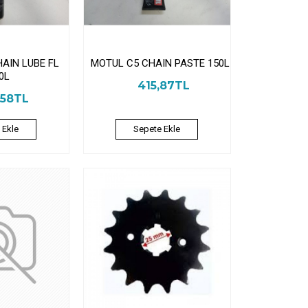
AIN LUBE FL
MOTUL C5 CHAIN PASTE 150L
0L
415,87TL
,58TL
 Ekle
Sepete Ekle