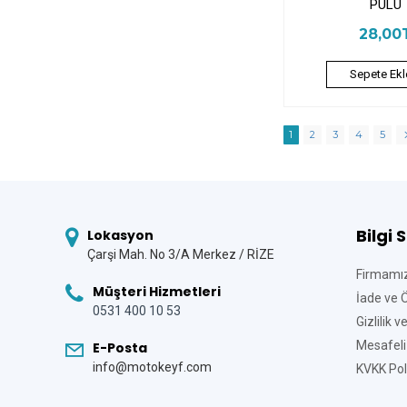
PULU
28,00
Sepete Ekl
1
2
3
4
5
Bilgi 
Lokasyon
Çarşi Mah. No 3/A Merkez / RİZE
Firmamı
Müşteri Hizmetleri
İade ve 
0531 400 10 53
Gizlilik 
Mesafeli
E-Posta
info@motokeyf.com
KVKK Poli