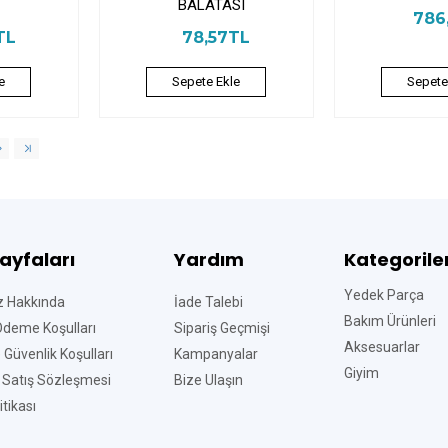
BALATASI
786
TL
78,57TL
e
Sepete Ekle
Sepete
Sayfaları
Yardım
Kategorile
Yedek Parça
z Hakkında
İade Talebi
Bakım Ürünleri
Ödeme Koşulları
Sipariş Geçmişi
Aksesuarlar
ve Güvenlik Koşulları
Kampanyalar
Giyim
 Satış Sözleşmesi
Bize Ulaşın
tikası