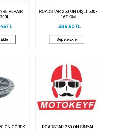
YRE REPAIR
ROADSTAR 250 ÖN DİŞLİ 530-
.300L
16T ÖM
,45TL
386,50TL
 Ekle
Sepete Ekle
50 ÖN GÖBEK
ROADSTAR 250 ÖN SİNYAL