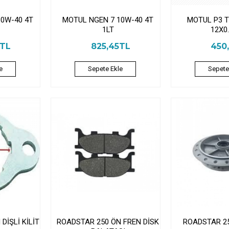
10W-40 4T
MOTUL NGEN 7 10W-40 4T
MOTUL P3 T
1LT
12X0
5TL
825,45TL
450
e
Sepete Ekle
Sepete
DİŞLİ KİLİT
ROADSTAR 250 ÖN FREN DİSK
ROADSTAR 2