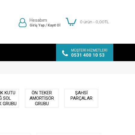
Hesabım
0 ürün - 0,00TL
Giriş Yap / Kayıt Ol
MÜŞTERI HIZMETLERI
0531 400 10 53
K KUTU
ÖN TEKER
ŞAHSİ
Ğ SOL
AMORTİSÖR
PARÇALAR
K GRUBU
GRUBU