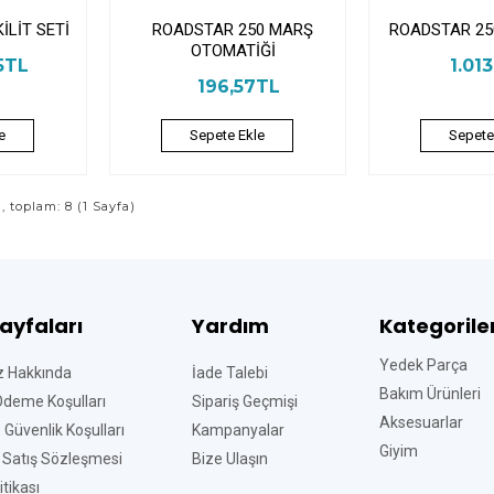
İLİT SETİ
ROADSTAR 250 MARŞ
ROADSTAR 25
OTOMATİĞİ
5TL
1.01
196,57TL
e
Sepete Ekle
Sepete
ı, toplam: 8 (1 Sayfa)
Sayfaları
Yardım
Kategorile
Yedek Parça
z Hakkında
İade Talebi
Bakım Ürünleri
Ödeme Koşulları
Sipariş Geçmişi
Aksesuarlar
ve Güvenlik Koşulları
Kampanyalar
Giyim
 Satış Sözleşmesi
Bize Ulaşın
tikası