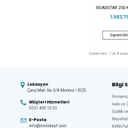
ROADSTAR 250 K
1.983,7
Sepete Ekl
Gösterilen: 1 ile 8 aras
Bilgi 
Lokasyon
Çarşi Mah. No 3/A Merkez / RİZE
Firmamı
Müşteri Hizmetleri
İade ve 
0531 400 10 53
Gizlilik 
Mesafeli
E-Posta
info@motokeyf.com
KVKK Poli