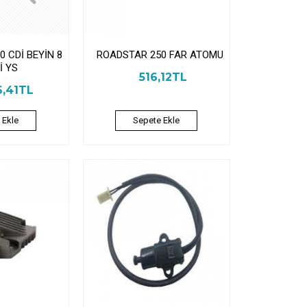
 CDİ BEYİN 8
ROADSTAR 250 FAR ATOMU
İ YS
516,12TL
6,41TL
 Ekle
Sepete Ekle