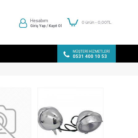
Hesabım
0 ürün - 0,00TL
Giriş Yap / Kayıt Ol
MÜŞTERI HIZMETLERI
0531 400 10 53