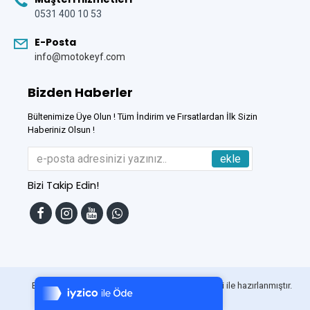
0531 400 10 53
E-Posta
info@motokeyf.com
Bizden Haberler
Bültenimize Üye Olun ! Tüm İndirim ve Fırsatlardan İlk Sizin
Haberiniz Olsun !
ekle
Bizi Takip Edin!
Tek Tıkla Ödeme Kolaylığı
7/24 Canlı Destek
Bu Site
DumanSoft
Gelişmiş E-Ticaret sistemleri ile hazırlanmıştır.
%100 Sorunsuz Alışveriş