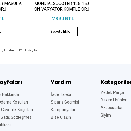
ER MASURA
MONDIALSCOOTER 125-150
ORJ
ÖN VARYATÖR KOMPLE ORJ
TL
793,18TL
e
Sepete Ekle
sı, toplam: 10 (1 Sayfa)
Sayfaları
Yardım
Kategorile
Yedek Parça
z Hakkında
İade Talebi
Bakım Ürünleri
Ödeme Koşulları
Sipariş Geçmişi
Aksesuarlar
ve Güvenlik Koşulları
Kampanyalar
Giyim
 Satış Sözleşmesi
Bize Ulaşın
tikası