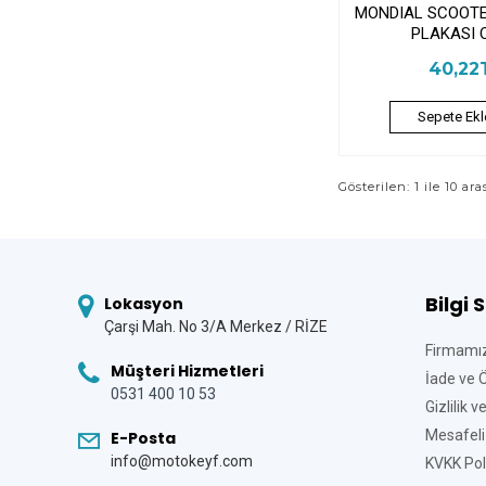
MONDIAL SCOOT
PLAKASI 
40,22
Sepete Ekl
Gösterilen: 1 ile 10 ara
Bilgi 
Lokasyon
Çarşi Mah. No 3/A Merkez / RİZE
Firmamı
Müşteri Hizmetleri
İade ve 
0531 400 10 53
Gizlilik 
Mesafeli
E-Posta
info@motokeyf.com
KVKK Poli