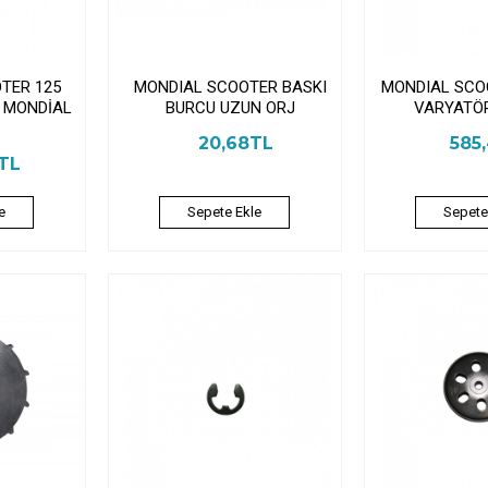
TER 125
MONDIAL SCOOTER BASKI
MONDIAL SCOO
0 MONDİAL
BURCU UZUN ORJ
VARYATÖ
20,68TL
585
1TL
e
Sepete Ekle
Sepete