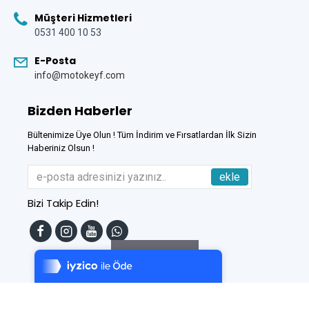
Müşteri Hizmetleri
0531 400 10 53
E-Posta
info@motokeyf.com
Bizden Haberler
Bültenimize Üye Olun ! Tüm İndirim ve Fırsatlardan İlk Sizin
Haberiniz Olsun !
ekle
Bizi Takip Edin!
Tek Tıkla Ödeme Kolaylığı
7/24 Canlı Destek
Filtreleme
%100 Sorunsuz Alışveriş
Daha Fazla Bilgi
Bu Site
DumanSoft
Gelişmiş E-Ticaret sistemleri ile hazırlanmıştır.