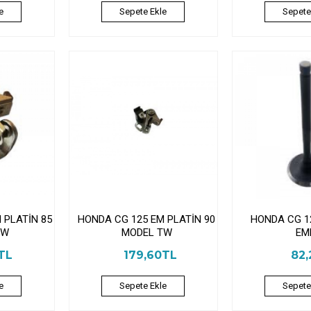
e
Sepete Ekle
Sepete
 PLATİN 85
HONDA CG 125 EM PLATİN 90
HONDA CG 1
TW
MODEL TW
EM
TL
179,60TL
82,
e
Sepete Ekle
Sepete