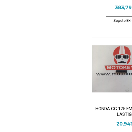
383,7
Sepete Ekl
HONDA CG 125 E
LASTİĞ
20,94