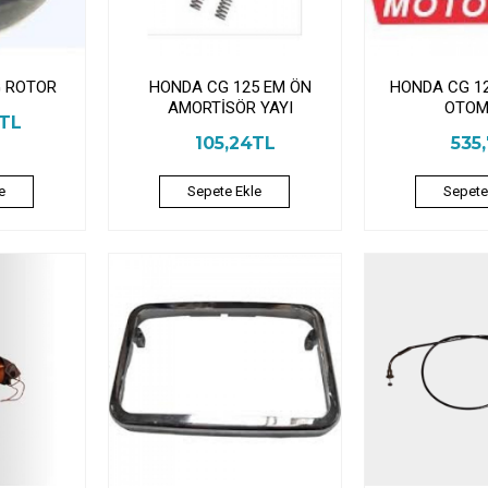
G ROTOR
HONDA CG 125 EM ÖN
HONDA CG 1
AMORTİSÖR YAYI
OTOM
9TL
105,24TL
535
e
Sepete Ekle
Sepete