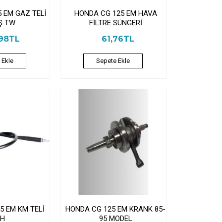
 EM GAZ TELİ
HONDA CG 125 EM HAVA
IŞ TW
FİLTRE SÜNGERİ
,98TL
61,76TL
 Ekle
Sepete Ekle
5 EM KM TELİ
HONDA CG 125 EM KRANK 85-
TH
95 MODEL