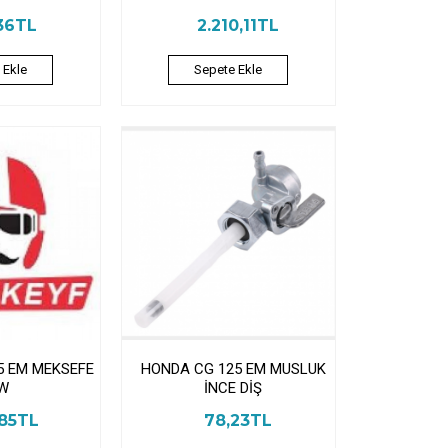
36TL
2.210,11TL
 Ekle
Sepete Ekle
5 EM MEKSEFE
HONDA CG 125 EM MUSLUK
W
İNCE DİŞ
,85TL
78,23TL