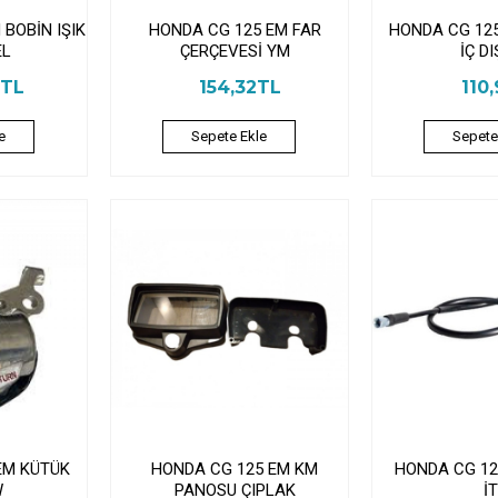
BOBİN IŞIK
HONDA CG 125 EM FAR
HONDA CG 125
EL
ÇERÇEVESİ YM
İÇ D
0TL
154,32TL
110
e
Sepete Ekle
Sepete
EM KÜTÜK
HONDA CG 125 EM KM
HONDA CG 12
W
PANOSU ÇIPLAK
İ