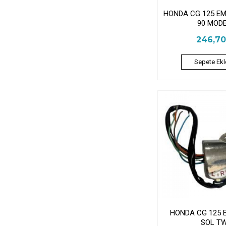
HONDA CG 125 EM 
90 MOD
246,7
Sepete Ekl
HONDA CG 125 
SOL T