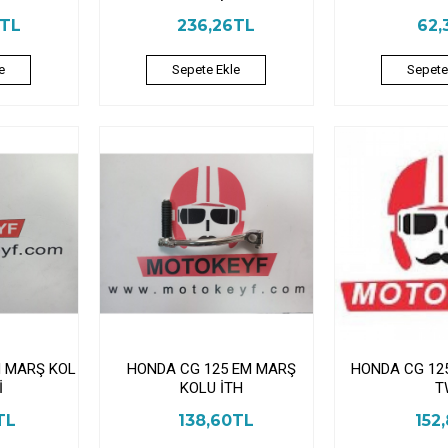
9TL
236,26TL
62,
e
Sepete Ekle
Sepete
M MARŞ KOL
HONDA CG 125 EM MARŞ
HONDA CG 12
İ
KOLU İTH
T
TL
138,60TL
152