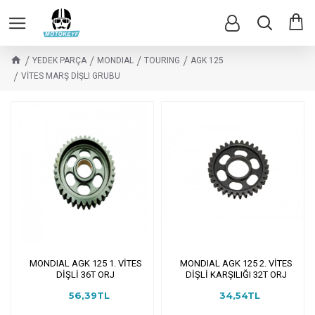
YEDEK PARÇA
MONDIAL
TOURING
AGK 125
VİTES MARŞ DİŞLI GRUBU
MONDIAL AGK 125 1. VİTES
MONDIAL AGK 125 2. VİTES
DİŞLİ 36T ORJ
DİŞLİ KARŞILIĞI 32T ORJ
56,39TL
34,54TL