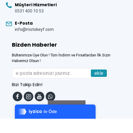
Müşteri Hizmetleri
0531 400 10 53
E-Posta
info@motokeyf.com
Bizden Haberler
Bültenimize Üye Olun ! Tüm İndirim ve Fırsatlardan İlk Sizin
Haberiniz Olsun !
ekle
Bizi Takip Edin!
Tek Tıkla Ödeme Kolaylığı
7/24 Canlı Destek
Filtreleme
%100 Sorunsuz Alışveriş
Daha Fazla Bilgi
Bu Site
DumanSoft
Gelişmiş E-Ticaret sistemleri ile hazırlanmıştır.