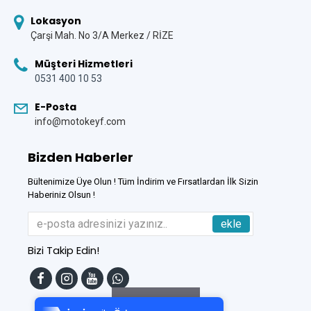
Lokasyon
Çarşi Mah. No 3/A Merkez / RİZE
Müşteri Hizmetleri
0531 400 10 53
E-Posta
info@motokeyf.com
Bizden Haberler
Bültenimize Üye Olun ! Tüm İndirim ve Fırsatlardan İlk Sizin
Haberiniz Olsun !
ekle
Bizi Takip Edin!
Tek Tıkla Ödeme Kolaylığı
7/24 Canlı Destek
Filtreleme