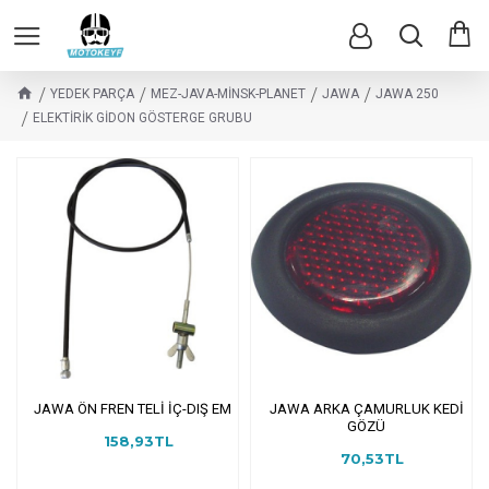
YEDEK PARÇA
MEZ-JAVA-MİNSK-PLANET
JAWA
JAWA 250
ELEKTİRİK GİDON GÖSTERGE GRUBU
JAWA ÖN FREN TELİ İÇ-DIŞ EM
JAWA ARKA ÇAMURLUK KEDİ
GÖZÜ
158,93TL
70,53TL