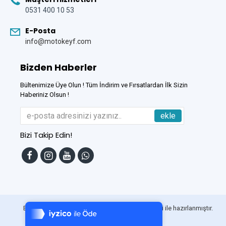
0531 400 10 53
E-Posta
info@motokeyf.com
Bizden Haberler
Bültenimize Üye Olun ! Tüm İndirim ve Fırsatlardan İlk Sizin
Haberiniz Olsun !
ekle
Bizi Takip Edin!
Tek Tıkla Ödeme Kolaylığı
7/24 Canlı Destek
Bu Site
DumanSoft
Gelişmiş E-Ticaret sistemleri ile hazırlanmıştır.
%100 Sorunsuz Alışveriş