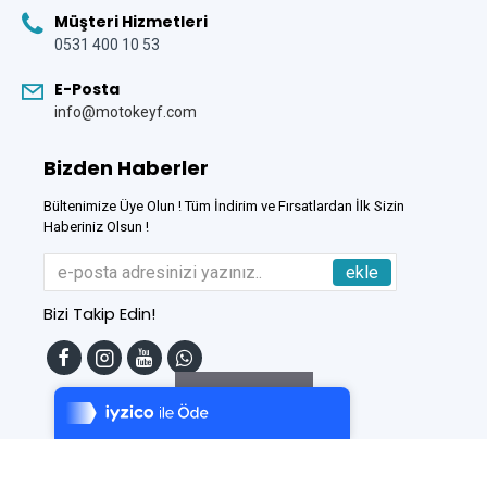
Müşteri Hizmetleri
0531 400 10 53
E-Posta
info@motokeyf.com
Bizden Haberler
Bültenimize Üye Olun ! Tüm İndirim ve Fırsatlardan İlk Sizin
Haberiniz Olsun !
ekle
Bizi Takip Edin!
Tek Tıkla Ödeme Kolaylığı
7/24 Canlı Destek
Filtreleme
%100 Sorunsuz Alışveriş
Daha Fazla Bilgi
Bu Site
DumanSoft
Gelişmiş E-Ticaret sistemleri ile hazırlanmıştır.