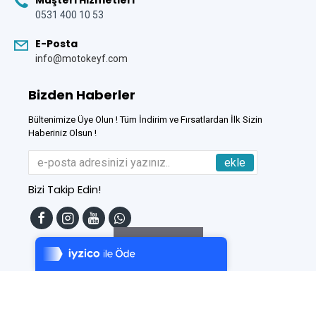
Müşteri Hizmetleri
0531 400 10 53
E-Posta
info@motokeyf.com
Bizden Haberler
Bültenimize Üye Olun ! Tüm İndirim ve Fırsatlardan İlk Sizin
Haberiniz Olsun !
ekle
Bizi Takip Edin!
Tek Tıkla Ödeme Kolaylığı
7/24 Canlı Destek
Filtreleme
%100 Sorunsuz Alışveriş
Daha Fazla Bilgi
Bu Site
DumanSoft
Gelişmiş E-Ticaret sistemleri ile hazırlanmıştır.