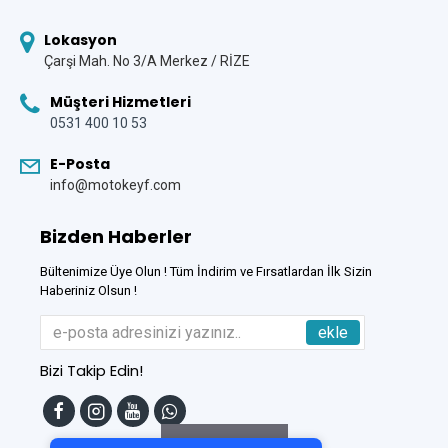
Lokasyon
Çarşi Mah. No 3/A Merkez / RİZE
Müşteri Hizmetleri
0531 400 10 53
E-Posta
info@motokeyf.com
Bizden Haberler
Bültenimize Üye Olun ! Tüm İndirim ve Fırsatlardan İlk Sizin
Haberiniz Olsun !
ekle
Bizi Takip Edin!
Tek Tıkla Ödeme Kolaylığı
7/24 Canlı Destek
Filtreleme