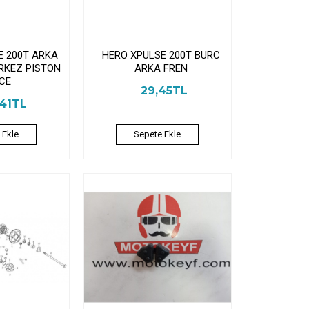
E 200T ARKA
HERO XPULSE 200T BURC
RKEZ PISTON
ARKA FREN
CE
29,45TL
,41TL
 Ekle
Sepete Ekle