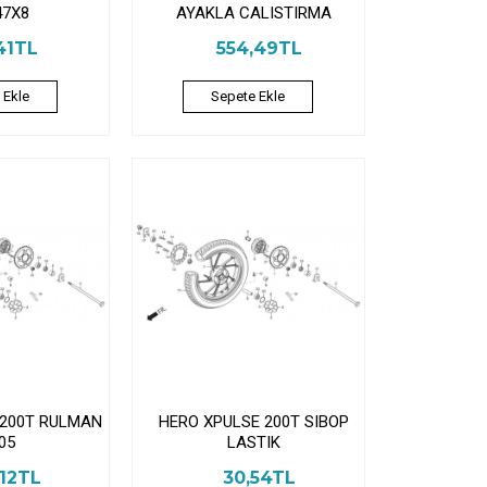
47X8
AYAKLA CALISTIRMA
41TL
554,49TL
 Ekle
Sepete Ekle
 200T RULMAN
HERO XPULSE 200T SIBOP
05
LASTIK
,12TL
30,54TL