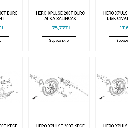
00T BURC
HERO XPULSE 200T BURC
HERO XPULS
NT
ARKA SALINCAK
DISK CIVAT
TL
75,77TL
17,
e
Sepete Ekle
Sepete
00T KECE
HERO XPULSE 200T KECE
HERO XPULS