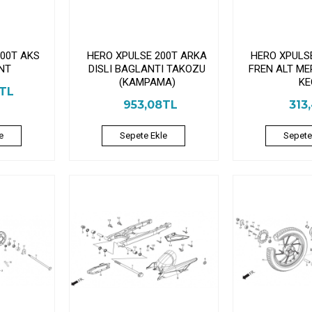
200T AKS
HERO XPULSE 200T ARKA
HERO XPULS
NT
DISLI BAGLANTI TAKOZU
FREN ALT ME
(KAMPAMA)
KE
6TL
953,08TL
313
e
Sepete Ekle
Sepete