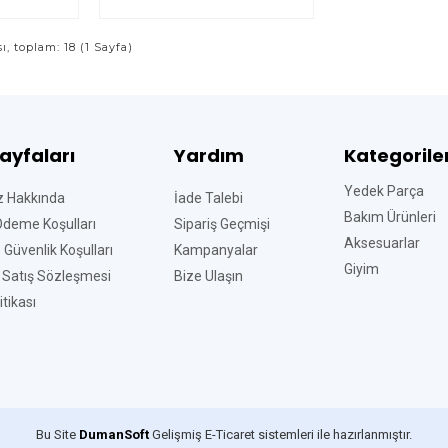
sı, toplam: 18 (1 Sayfa)
Sayfaları
Yardım
Kategorile
Yedek Parça
z Hakkında
İade Talebi
Bakım Ürünleri
Ödeme Koşulları
Sipariş Geçmişi
Aksesuarlar
ve Güvenlik Koşulları
Kampanyalar
Giyim
 Satış Sözleşmesi
Bize Ulaşın
tikası
Bu Site
DumanSoft
Gelişmiş E-Ticaret sistemleri ile hazırlanmıştır.