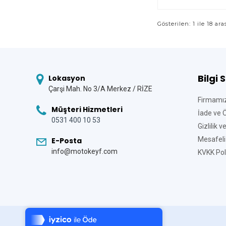
Gösterilen: 1 ile 18 ara
Bilgi 
Lokasyon
Çarşi Mah. No 3/A Merkez / RİZE
Firmamı
Müşteri Hizmetleri
İade ve 
0531 400 10 53
Gizlilik 
Mesafeli
E-Posta
info@motokeyf.com
KVKK Poli
Tek Tıkla Ödeme Kolaylığı
7/24 Canlı Destek
%100 Sorunsuz Alışveriş