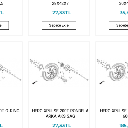
,5
28X42X7
30X
TL
27,33TL
35,
e
Sepete Ekle
Sepete
0T O-RING
HERO XPULSE 200T RONDELA
HERO XPULSE
ARKA AKS SAG
60
TL
27,33TL
185