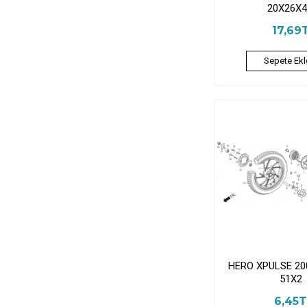
20X26X4
17,69
Sepete Ekl
HERO XPULSE 20
51X2
6,45