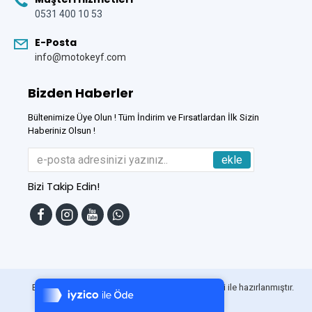
0531 400 10 53
E-Posta
info@motokeyf.com
Bizden Haberler
Bültenimize Üye Olun ! Tüm İndirim ve Fırsatlardan İlk Sizin
Haberiniz Olsun !
ekle
Bizi Takip Edin!
Tek Tıkla Ödeme Kolaylığı
7/24 Canlı Destek
Bu Site
DumanSoft
Gelişmiş E-Ticaret sistemleri ile hazırlanmıştır.
%100 Sorunsuz Alışveriş