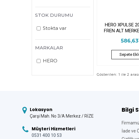
STOK DURUMU
HERO XPULSE 2
Stokta var
FREN ALT MERK
586,6
MARKALAR
Sepete Ekl
HERO
Gösterilen: 1 ile 2 aras
Bilgi 
Lokasyon
Çarşi Mah. No 3/A Merkez / RİZE
Firmamı
Müşteri Hizmetleri
İade ve 
0531 400 10 53