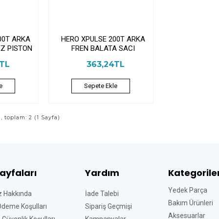
00T ARKA
HERO XPULSE 200T ARKA
EZ PISTON
FREN BALATA SACI
3TL
363,24TL
e
Sepete Ekle
ı, toplam: 2 (1 Sayfa)
Sayfaları
Yardım
Kategorile
Yedek Parça
z Hakkında
İade Talebi
Bakım Ürünleri
Ödeme Koşulları
Sipariş Geçmişi
Aksesuarlar