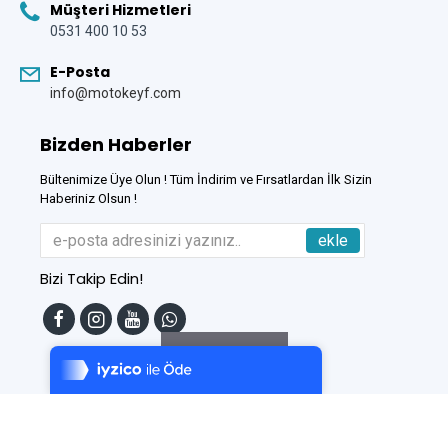
Müşteri Hizmetleri
0531 400 10 53
E-Posta
info@motokeyf.com
Bizden Haberler
Bültenimize Üye Olun ! Tüm İndirim ve Fırsatlardan İlk Sizin
Haberiniz Olsun !
ekle
Bizi Takip Edin!
Tek Tıkla Ödeme Kolaylığı
7/24 Canlı Destek
Filtreleme
%100 Sorunsuz Alışveriş
Daha Fazla Bilgi
Bu Site
DumanSoft
Gelişmiş E-Ticaret sistemleri ile hazırlanmıştır.