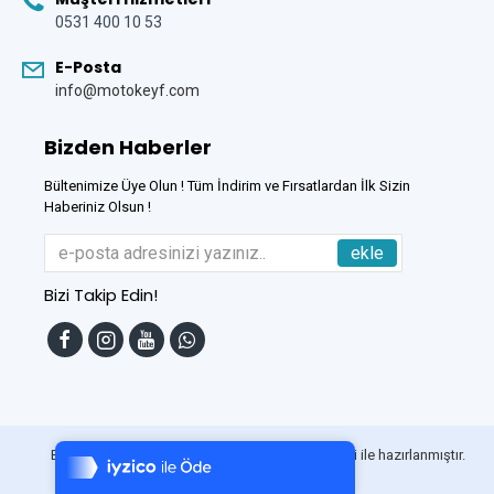
0531 400 10 53
E-Posta
info@motokeyf.com
Bizden Haberler
Bültenimize Üye Olun ! Tüm İndirim ve Fırsatlardan İlk Sizin
Haberiniz Olsun !
ekle
Bizi Takip Edin!
Tek Tıkla Ödeme Kolaylığı
7/24 Canlı Destek
Bu Site
DumanSoft
Gelişmiş E-Ticaret sistemleri ile hazırlanmıştır.
%100 Sorunsuz Alışveriş